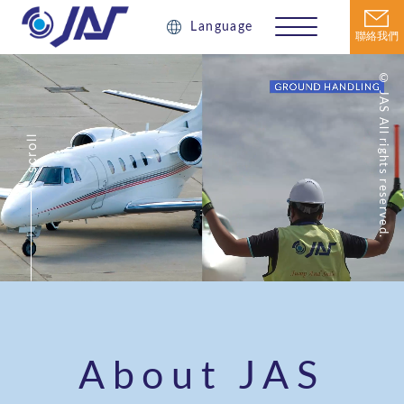
Language
聯絡我們
© JAS All rights reserved.
scroll
About JAS