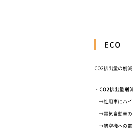
ECO
CO2排出量の削
CO2排出量削
→社用車にハイ
→電気自動車の
→航空機への電